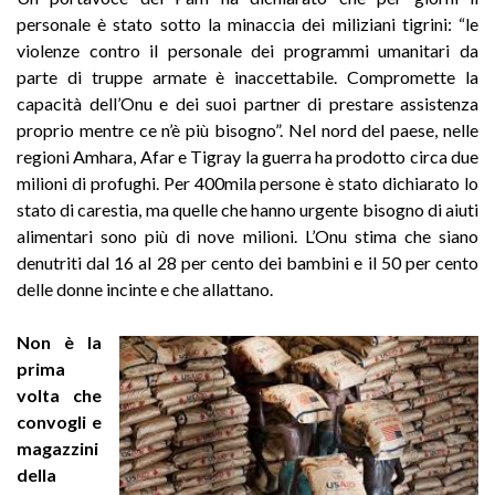
personale è stato sotto la minaccia dei miliziani tigrini: “le
violenze contro il personale dei programmi umanitari da
parte di truppe armate è inaccettabile. Compromette la
capacità dell’Onu e dei suoi partner di prestare assistenza
proprio mentre ce n’è più bisogno”. Nel nord del paese, nelle
regioni Amhara, Afar e Tigray la guerra ha prodotto circa due
milioni di profughi. Per 400mila persone è stato dichiarato lo
stato di carestia, ma quelle che hanno urgente bisogno di aiuti
alimentari sono più di nove milioni. L’Onu stima che siano
denutriti dal 16 al 28 per cento dei bambini e il 50 per cento
delle donne incinte e che allattano.
Non è la
prima
volta che
convogli e
magazzini
della