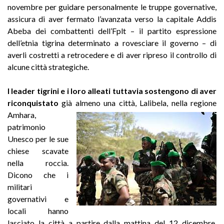
novembre per guidare personalmente le truppe governative,
assicura di aver fermato l’avanzata verso la capitale Addis
Abeba dei combattenti dell’Fplt – il partito espressione
dell’etnia tigrina determinato a rovesciare il governo – di
averli costretti a retrocedere e di aver ripreso il controllo di
alcune città strategiche.
I leader tigrini e i loro alleati tuttavia sostengono di aver
riconquistato
già
almeno una città, Lalibela, nella regione
Amhara,
patrimonio
Unesco per le sue
chiese scavate
nella roccia.
Dicono che i
militari
governativi e
locali hanno
lasciato la città a partire dalla mattina del 12 dicembre.