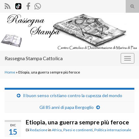
Atti
il
Search for:
mod
di
rice
Rassegna Stampa Cattolica
Attiv
la
Home
»
Etiopia, una guerra sempre più feroce
navig
Il buon senso cristiano contro la cupezza del mondo
Gli 85 anni di papa Bergoglio
Etiopia, una guerra sempre più feroce
DIC
15
Di
Redazione
in
Africa
,
Paesi e continenti
,
Politica internazionale