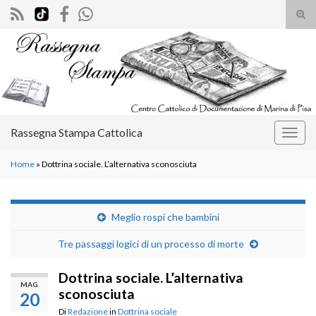
Atti
il
Search for:
mod
di
rice
Rassegna Stampa Cattolica
Attiv
la
Home
»
Dottrina sociale. L’alternativa sconosciuta
navig
Meglio rospi che bambini
Tre passaggi logici di un processo di morte
Dottrina sociale. L’alternativa
MAG
sconosciuta
20
Di
Redazione
in
Dottrina sociale