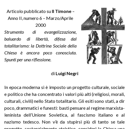
Articolo pubblicato su
Il Timone
–
Anno II, numero 6 – Marzo/Aprile
2000
Strumento di evangelizzazione,
baluardo di libertà, difesa dal
totalitarismo: la Dottrina Sociale della
Chiesa è ancora poco conosciuta.
Spunti per una riflessione.
di
Luigi Negri
In epoca moderna si è imposto un progetto culturale, sociale
e politico che ha concentrato i valori più alti (religiosi, morali,
culturali, civili) nello Stato totalitario. Gli esiti sono stati, a dir
poco, drammatici e funesti: basti pensare al regime marxista-
leninista dell’Unione Sovietica, al fascismo italiano e al
nazismo tedesco. Non v’è da stupirsi più di tanto se tale
progetto, sostanzialmente ateistico, consideri la Chiesa una