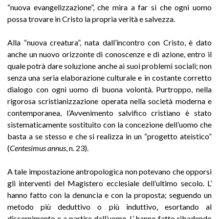
“nuova evangelizzazione”, che mira a far si che ogni uomo
possa trovare in Cristo la propria verità e salvezza.
Alla “nuova creatura”, nata dall’incontro con Cristo, è dato
anche un nuovo orizzonte di conoscenze e di azione, entro il
quale potrà dare soluzione anche ai suoi problemi sociali; non
senza una seria elaborazione culturale e in costante corretto
dialogo con ogni uomo di buona volontà. Purtroppo, nella
rigorosa scristianizzazione operata nella società moderna e
contemporanea, l’Avvenimento salvifico cristiano è stato
sistematicamente sostituito con la concezione dell’uomo che
basta a se stesso e che si realizza in un “progetto ateistico”
(
Centesimus annus
, n. 23).
A tale impostazione antropologica non potevano che opporsi
gli interventi del Magistero ecclesiale dell’ultimo secolo. L’
hanno fatto con la denuncia e con la proposta; seguendo un
metodo più deduttivo o più induttivo, esortando al
discernimento e a partire dall’uomo. L’ hanno fatto ribadendo