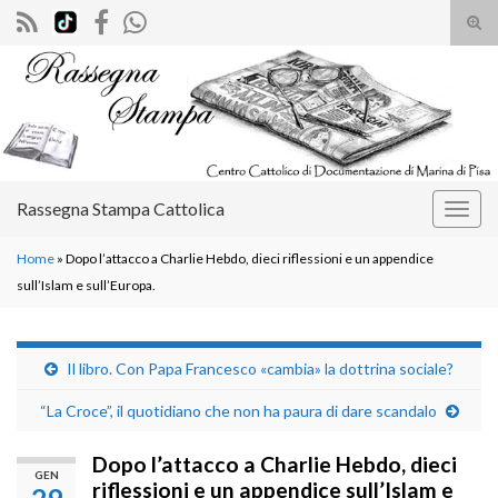
Atti
il
Search for:
mod
di
rice
Rassegna Stampa Cattolica
Attiv
la
Home
»
Dopo l’attacco a Charlie Hebdo, dieci riflessioni e un appendice
navig
sull’Islam e sull’Europa.
Il libro. Con Papa Francesco «cambia» la dottrina sociale?
“La Croce”, il quotidiano che non ha paura di dare scandalo
Dopo l’attacco a Charlie Hebdo, dieci
GEN
riflessioni e un appendice sull’Islam e