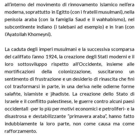
all’interno del movimento di rinnovamento islamico nell’era
moderna, soprattutto in Egitto (con i fratelli musulmani), nella
penisola araba (con la famiglia Saud e il wahhabismo), nel
subcontinente indiano (i talebani ad esempio) e in Iran (con
l’Ayatollah Khomeyni).
La caduta degli imperi musulmani e la successiva scomparsa
del califfato l’anno 1924, la creazione degli Stati moderni e il
loro sottosviluppo rispetto all’Occidente, insieme alle
mortificazioni della colonizzazione, suscitarono un
sentimento di frustrazione e un desiderio di rinascita che finì
col trasformarsi in parte, in una deriva nelle odierne forme
salafite, islamiste e jihadiste. La creazione dello Stato di
Israele e il conflitto palestinese, le guerre contro alcuni paesi
occidentali -per lo più per motivi economici e petroliferi- e la
disastrosa e destabilizzante “primavera araba”, hanno fatto
indubbiamente la loro parte, non come causa ma come
rafforzamento.