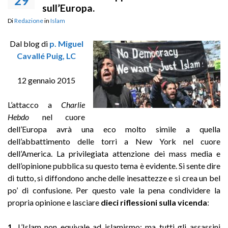
29
sull’Europa.
Di
Redazione
in
Islam
Dal blog di
p. Miguel
Cavallé Puig, LC
12 gennaio 2015
L’attacco a
Charlie
Hebdo
nel cuore
dell’Europa avrà una eco molto simile a quella
dell’abbattimento delle torri a New York nel cuore
dell’America. La privilegiata attenzione dei mass media e
dell’opinione pubblica su questo tema è evidente. Si sente dire
di tutto, si diffondono anche delle inesattezze e si crea un bel
po’ di confusione. Per questo vale la pena condividere la
propria opinione e lasciare
dieci riflessioni sulla vicenda
:
1.
L’Islam non equivale ad islamismo; ma tutti gli assassini