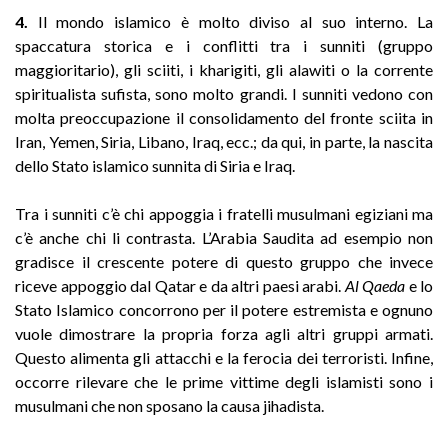
4.
Il mondo islamico è molto diviso al suo interno. La
spaccatura storica e i conflitti tra i sunniti (gruppo
maggioritario), gli sciiti, i kharigiti, gli alawiti o la corrente
spiritualista sufista, sono molto grandi. I sunniti vedono con
molta preoccupazione il consolidamento del fronte sciita in
Iran, Yemen, Siria, Libano, Iraq, ecc.; da qui, in parte, la nascita
dello Stato islamico sunnita di Siria e Iraq.
Tra i sunniti c’è chi appoggia i fratelli musulmani egiziani ma
c’è anche chi li contrasta. L’Arabia Saudita ad esempio non
gradisce il crescente potere di questo gruppo che invece
riceve appoggio dal Qatar e da altri paesi arabi.
Al Qaeda
e lo
Stato Islamico concorrono per il potere estremista e ognuno
vuole dimostrare la propria forza agli altri gruppi armati.
Questo alimenta gli attacchi e la ferocia dei terroristi. Infine,
occorre rilevare che le prime vittime degli islamisti sono i
musulmani che non sposano la causa jihadista.