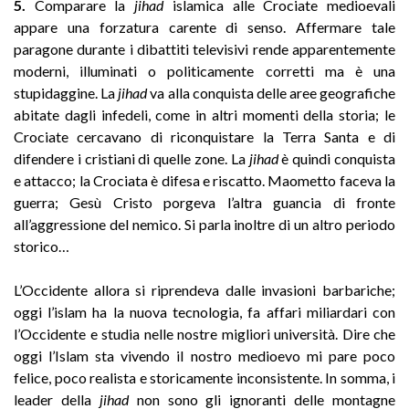
5.
Comparare la
jihad
islamica alle Crociate medioevali
appare una forzatura carente di senso. Affermare tale
paragone durante i dibattiti televisivi rende apparentemente
moderni, illuminati o politicamente corretti ma è una
stupidaggine. La
jihad
va alla conquista delle aree geografiche
abitate dagli infedeli, come in altri momenti della storia; le
Crociate cercavano di riconquistare la Terra Santa e di
difendere i cristiani di quelle zone. La
jihad
è quindi conquista
e attacco; la Crociata è difesa e riscatto. Maometto faceva la
guerra; Gesù Cristo porgeva l’altra guancia di fronte
all’aggressione del nemico. Si parla inoltre di un altro periodo
storico…
L’Occidente allora si riprendeva dalle invasioni barbariche;
oggi l’islam ha la nuova tecnologia, fa affari miliardari con
l’Occidente e studia nelle nostre migliori università. Dire che
oggi l’Islam sta vivendo il nostro medioevo mi pare poco
felice, poco realista e storicamente inconsistente. In somma, i
leader della
jihad
non sono gli ignoranti delle montagne