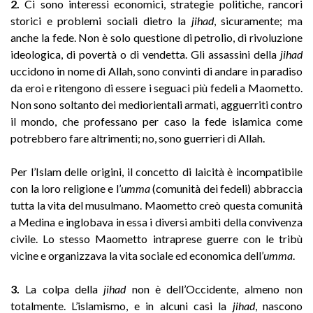
2.
Ci sono interessi economici, strategie politiche, rancori
storici e problemi sociali dietro la
jihad
, sicuramente; ma
anche la fede. Non è solo questione di petrolio, di rivoluzione
ideologica, di povertà o di vendetta. Gli assassini della
jihad
uccidono in nome di Allah, sono convinti di andare in paradiso
da eroi e ritengono di essere i seguaci più fedeli a Maometto.
Non sono soltanto dei mediorientali armati, agguerriti contro
il mondo, che professano per caso la fede islamica come
potrebbero fare altrimenti; no, sono guerrieri di Allah.
Per l’Islam delle origini, il concetto di laicità è incompatibile
con la loro religione e l’
umma
(comunità dei fedeli) abbraccia
tutta la vita del musulmano. Maometto creò questa comunità
a Medina e inglobava in essa i diversi ambiti della convivenza
civile. Lo stesso Maometto intraprese guerre con le tribù
vicine e organizzava la vita sociale ed economica dell’
umma
.
3.
La colpa della
jihad
non è dell’Occidente, almeno non
totalmente. L’islamismo, e in alcuni casi la
jihad
, nascono