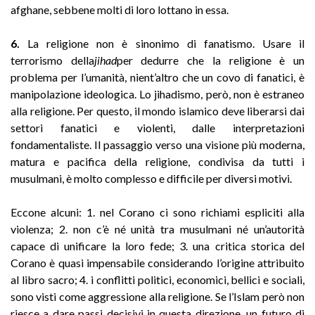
afghane, sebbene molti di loro lottano in essa.
6.
La religione non è sinonimo di fanatismo. Usare il
terrorismo della
jihad
per dedurre che la religione è un
problema per l’umanità, nient’altro che un covo di fanatici, è
manipolazione ideologica. Lo jihadismo, però, non è estraneo
alla religione. Per questo, il mondo islamico deve liberarsi dai
settori fanatici e violenti, dalle interpretazioni
fondamentaliste. Il passaggio verso una visione più moderna,
matura e pacifica della religione, condivisa da tutti i
musulmani, è molto complesso e difficile per diversi motivi.
Eccone alcuni: 1. nel Corano ci sono richiami espliciti alla
violenza; 2. non c’è né unità tra musulmani né un’autorità
capace di unificare la loro fede; 3. una critica storica del
Corano è quasi impensabile considerando l’origine attribuito
al libro sacro; 4. i conflitti politici, economici, bellici e sociali,
sono visti come aggressione alla religione. Se l’Islam però non
riesce a dare passi decisivi in questa direzione, un futuro di