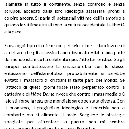
islamiste in tutto il continente, senza controllo e senza
scrupoli, accecati dalla loro ideologia assassina, pronti a
colpire ancora. Si parla di potenziali vittime dell’islamofobia
quando le vittime attuali sono la cultura occidentale, la libertà
e la pace.
Si usa ogni tipo di eufemismo per svincolare l’Islam invece di
accettare che gli assassini hanno invocato Allah e una parte
del mondo islamico ha celebrato quest’atto terroristico. Se gli
europei combattessero la cristianofobia con lo stesso
entusiasmo dell’islamofobia, probabilmente si sarebbe
evitato il massacro di cristiani in tante parti del mondo. Se
l’attacco di questi giorni fosse stato perpetrato contro la
cattedrale di
Nôtre Dame
invece che contro i mass media più
laicisti, forse la reazione mondiale sarebbe stata diversa. Con
il buonismo, il pregiudizio ideologico e l’ipocrisia non si
combatte ma si alimenta il male. Scegliere le strategie
sbagliate per affrontare la guerra non mi sembra
eccessivamente intelligente ma autodistruttivo.