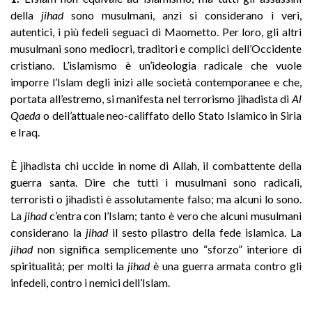
della
jihad
sono musulmani, anzi si considerano i veri,
autentici, i più fedeli seguaci di Maometto. Per loro, gli altri
musulmani sono mediocri, traditori e complici dell’Occidente
cristiano. L’islamismo è un’ideologia radicale che vuole
imporre l’Islam degli inizi alle società contemporanee e che,
portata all’estremo, si manifesta nel terrorismo jihadista di
Al
Qaeda
o dell’attuale neo-califfato dello Stato Islamico in Siria
e Iraq.
È jihadista chi uccide in nome di Allah, il combattente della
guerra santa. Dire che tutti i musulmani sono radicali,
terroristi o jihadisti è assolutamente falso; ma alcuni lo sono.
La
jihad
c’entra con l’Islam; tanto è vero che alcuni musulmani
considerano la
jihad
il sesto pilastro della fede islamica. La
jihad
non significa semplicemente uno “sforzo” interiore di
spiritualità; per molti la
jihad
è una guerra armata contro gli
infedeli, contro i nemici dell’Islam.