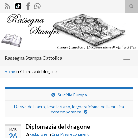
Atti
il
Search for:
mod
di
rice
Rassegna Stampa Cattolica
Attiv
la
Home
»
Diplomazia del dragone
navig
Suicidio Europa
Derive del sacro, l’esoterismo, lo gnosticismo nella musica
contemporanea
Diplomazia del dragone
MAR
26
Di
Redazione
in
Cina
,
Paesi e continenti