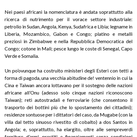
Nei paesi africani la nomenclatura è andata soprattutto alla
ricerca di nutrimento per il vorace settore industriale:
petrolio in Sudan, Angola, Kenya, Sudafrica e Libia; legname in
Liberia, Mozambico, Gabon e Congo; platino e metalli
preziosi in Zimbabwe e nella Repubblica Democratica del
Congo; cotone in Mali; pesce lungo le coste di Senegal, Capo
Verde e Somalia.
Un po’ovunque ha costruito ministeri degli Esteri con tetti a
forma di pagoda, una vecchia abitudine de! ventennio in cui la
Cina e Taiwan ancora lottavano per il sostegno delle nazioni
africane all’Onu (adesso solo cinque nazioni riconoscono
Taiwan); reti autostradali e ferroviarie (che consentono il
trasporto dei bottini più che lo spostamento dei cittadini);
residenze sontuose per i dittatori del caso, da Mugabe (con la
villa dal tetto sinuoso rivestito di cobalto) a dos Santos in
Angola; e, soprattutto, ha elargito, oltre alle sempreverdi
forniture d’armi, prestiti e finanziamenti senza condizioni