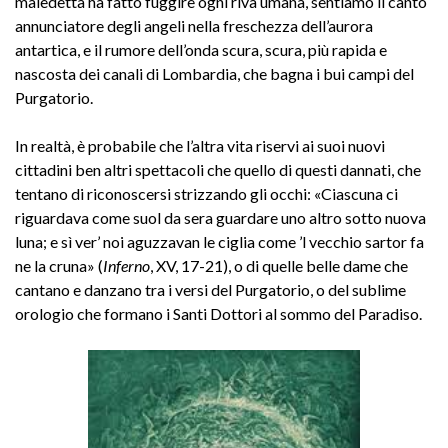
maledetta ha fatto fuggire ogni riva umana, sentiamo il canto
annunciatore degli angeli nella freschezza dell’aurora
antartica, e il rumore dell’onda scura, scura, più rapida e
nascosta dei canali di Lombardia, che bagna i bui campi del
Purgatorio.
In realtà, è probabile che l’altra vita riservi ai suoi nuovi
cittadini ben altri spettacoli che quello di questi dannati, che
tentano di riconoscersi strizzando gli occhi: «Ciascuna ci
riguardava come suol da sera guardare uno altro sotto nuova
luna; e sì ver’ noi aguzzavan le ciglia come ’l vecchio sartor fa
ne la cruna» (
Inferno
, XV, 17-21), o di quelle belle dame che
cantano e danzano tra i versi del Purgatorio, o del sublime
orologio che formano i Santi Dottori al sommo del Paradiso.