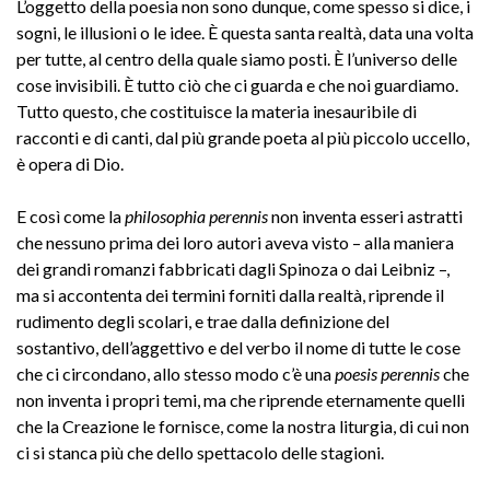
L’oggetto della poesia non sono dunque, come spesso si dice, i
sogni, le illusioni o le idee. È questa santa realtà, data una volta
per tutte, al centro della quale siamo posti. È l’universo delle
cose invisibili. È tutto ciò che ci guarda e che noi guardiamo.
Tutto questo, che costituisce la materia inesauribile di
racconti e di canti, dal più grande poeta al più piccolo uccello,
è opera di Dio.
E così come la
philosophia perennis
non inventa esseri astratti
che nessuno prima dei loro autori aveva visto – alla maniera
dei grandi romanzi fabbricati dagli Spinoza o dai Leibniz –,
ma si accontenta dei termini forniti dalla realtà, riprende il
rudimento degli scolari, e trae dalla definizione del
sostantivo, dell’aggettivo e del verbo il nome di tutte le cose
che ci circondano, allo stesso modo c’è una
poesis perennis
che
non inventa i propri temi, ma che riprende eternamente quelli
che la Creazione le fornisce, come la nostra liturgia, di cui non
ci si stanca più che dello spettacolo delle stagioni.