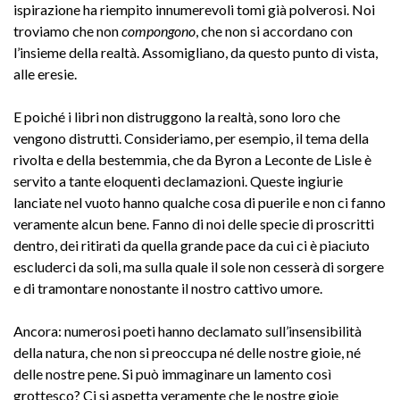
ispirazione ha riempito innumerevoli tomi già polverosi. Noi
troviamo che non
compongono
, che non si accordano con
l’insieme della realtà. Assomigliano, da questo punto di vista,
alle eresie.
E poiché i libri non distruggono la realtà, sono loro che
vengono distrutti. Consideriamo, per esempio, il tema della
rivolta e della bestemmia, che da Byron a Leconte de Lisle è
servito a tante eloquenti declamazioni. Queste ingiurie
lanciate nel vuoto hanno qualche cosa di puerile e non ci fanno
veramente alcun bene. Fanno di noi delle specie di proscritti
dentro, dei ritirati da quella grande pace da cui ci è piaciuto
escluderci da soli, ma sulla quale il sole non cesserà di sorgere
e di tramontare nonostante il nostro cattivo umore.
Ancora: numerosi poeti hanno declamato sull’insensibilità
della natura, che non si preoccupa né delle nostre gioie, né
delle nostre pene. Si può immaginare un lamento così
grottesco? Ci si aspetta veramente che le nostre gioie