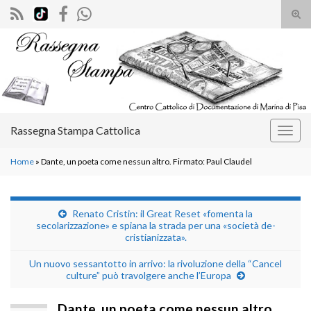
Atti
il
Search for:
mod
di
rice
Rassegna Stampa Cattolica
Attiv
la
Home
»
Dante, un poeta come nessun altro. Firmato: Paul Claudel
navig
Renato Cristin: il Great Reset «fomenta la
secolarizzazione» e spiana la strada per una «società de-
cristianizzata».
Un nuovo sessantotto in arrivo: la rivoluzione della “Cancel
culture” può travolgere anche l’Europa
Dante, un poeta come nessun altro.