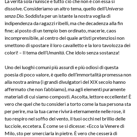
La verità sola riunisce e tutto ciò che non è con essa si
dissolve. Consideriamo un altro tema, quello dell’
Universo
senza Dio
. Soddisfa per un istante la nostra voglia di
indipendenza da ragazzi ribelli, ma che decadenza alla fin
fine; al posto di un tempio ben ordinato, macerie, caos
incomprensibile, al centro del quale artisti pretenziosi non
smettono di spostare il loro cavalletto e la loro tavolozza dei
colori! – Il tema dell’
Umanità
. Che idolo senza sostanza!
Uno dei luoghi comuni più assurdi e più odiosi di questa
poesia di poco valore, è quello dell’immortalità promessa non
alla nostra anima (i grandi divulgatori del XIX secolo hanno
affermato che non l’abbiamo), ma agli elementi puramente
materiali di cui siamo composti. Ascolta, lettore eccellente! È
vero che quel che tu consideri a torto come la tua persona sta
per perire, ma la tua carne rivivrà eternamente nelle rose, il
tuo respiro nel soffio del vento, il tuoi occhi nel brillio delle
lucciole, eccetera. È come se si dicesse: «Ecco la Venere di
Milo, sto per smerciarla in pietre. È vero che cesserà di