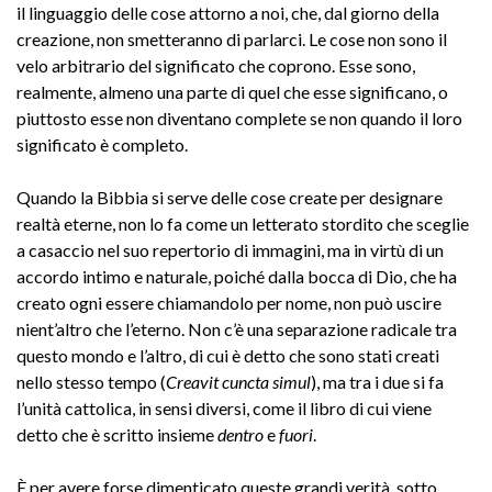
il linguaggio delle cose attorno a noi, che, dal giorno della
creazione, non smetteranno di parlarci. Le cose non sono il
velo arbitrario del significato che coprono. Esse sono,
realmente, almeno una parte di quel che esse significano, o
piuttosto esse non diventano complete se non quando il loro
significato è completo.
Quando la Bibbia si serve delle cose create per designare
realtà eterne, non lo fa come un letterato stordito che sceglie
a casaccio nel suo repertorio di immagini, ma in virtù di un
accordo intimo e naturale, poiché dalla bocca di Dio, che ha
creato ogni essere chiamandolo per nome, non può uscire
nient’altro che l’eterno. Non c’è una separazione radicale tra
questo mondo e l’altro, di cui è detto che sono stati creati
nello stesso tempo (
Creavit cuncta simul
), ma tra i due si fa
l’unità cattolica, in sensi diversi, come il libro di cui viene
detto che è scritto insieme
dentro
e
fuori
.
È per avere forse dimenticato queste grandi verità, sotto