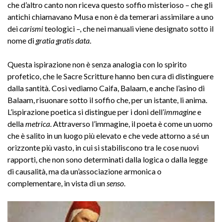
che d’altro canto non riceva questo soffio misterioso – che gli
antichi chiamavano Musa e non è da temerari assimilare a uno
dei
carismi
teologici –, che nei manuali viene designato sotto il
nome di
gratia gratis data
.
Questa ispirazione non è senza analogia con lo spirito
profetico, che le Sacre Scritture hanno ben cura di distinguere
dalla santità. Così vediamo Caifa, Balaam, e anche l’asino di
Balaam, risuonare sotto il soffio che, per un istante, li anima.
L’ispirazione poetica si distingue per i doni dell’
immagine
e
della
metrica
. Attraverso l’immagine, il poeta è come un uomo
che è salito in un luogo più elevato e che vede attorno a sé un
orizzonte più vasto, in cui si stabiliscono tra le cose nuovi
rapporti, che non sono determinati dalla logica o dalla legge
di causalità, ma da un’associazione armonica o
complementare, in vista di un
senso
.