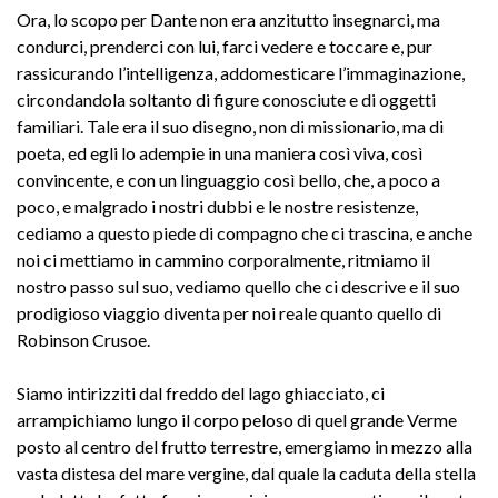
Ora, lo scopo per Dante non era anzitutto insegnarci, ma
condurci, prenderci con lui, farci vedere e toccare e, pur
rassicurando l’intelligenza, addomesticare l’immaginazione,
circondandola soltanto di figure conosciute e di oggetti
familiari. Tale era il suo disegno, non di missionario, ma di
poeta, ed egli lo adempie in una maniera così viva, così
convincente, e con un linguaggio così bello, che, a poco a
poco, e malgrado i nostri dubbi e le nostre resistenze,
cediamo a questo piede di compagno che ci trascina, e anche
noi ci mettiamo in cammino corporalmente, ritmiamo il
nostro passo sul suo, vediamo quello che ci descrive e il suo
prodigioso viaggio diventa per noi reale quanto quello di
Robinson Crusoe.
Siamo intirizziti dal freddo del lago ghiacciato, ci
arrampichiamo lungo il corpo peloso di quel grande Verme
posto al centro del frutto terrestre, emergiamo in mezzo alla
vasta distesa del mare vergine, dal quale la caduta della stella