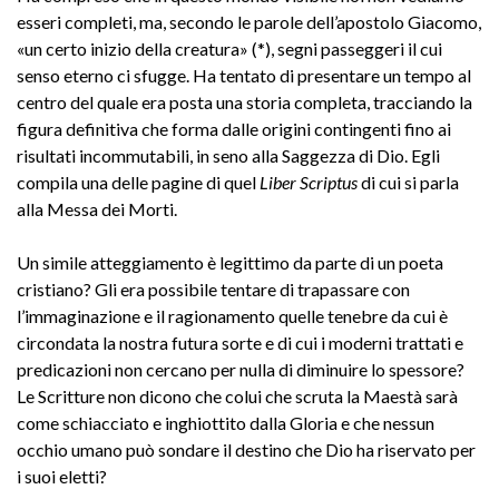
esseri completi, ma, secondo le parole dell’apostolo Giacomo,
«un certo inizio della creatura»
(
*
)
, segni passeggeri il cui
senso eterno ci sfugge. Ha tentato di presentare un tempo al
centro del quale era posta una storia completa, tracciando la
figura definitiva che forma dalle origini contingenti fino ai
risultati incommutabili, in seno alla Saggezza di Dio. Egli
compila una delle pagine di quel
Liber Scriptus
di cui si parla
alla Messa dei Morti.
Un simile atteggiamento è legittimo da parte di un poeta
cristiano? Gli era possibile tentare di trapassare con
l’immaginazione e il ragionamento quelle tenebre da cui è
circondata la nostra futura sorte e di cui i moderni trattati e
predicazioni non cercano per nulla di diminuire lo spessore?
Le Scritture non dicono che colui che scruta la Maestà sarà
come schiacciato e inghiottito dalla Gloria e che nessun
occhio umano può sondare il destino che Dio ha riservato per
i suoi eletti?