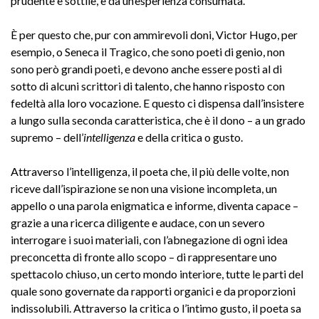
prudente e sottile, e da un’esperienza consumata.
È per questo che, pur con ammirevoli doni, Victor Hugo, per
esempio, o Seneca il Tragico, che sono poeti di genio, non
sono però grandi poeti, e devono anche essere posti al di
sotto di alcuni scrittori di talento, che hanno risposto con
fedeltà alla loro vocazione. E questo ci dispensa dall’insistere
a lungo sulla seconda caratteristica, che è il dono – a un grado
supremo – dell’
intelligenza
e della critica o gusto.
Attraverso l’intelligenza, il poeta che, il più delle volte, non
riceve dall’ispirazione se non una visione incompleta, un
appello o una parola enigmatica e informe, diventa capace –
grazie a una ricerca diligente e audace, con un severo
interrogare i suoi materiali, con l’abnegazione di ogni idea
preconcetta di fronte allo scopo – di rappresentare uno
spettacolo chiuso, un certo mondo interiore, tutte le parti del
quale sono governate da rapporti organici e da proporzioni
indissolubili. Attraverso la critica o l’intimo gusto, il poeta sa