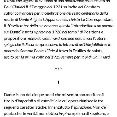
Il testo che segue è lo sviluppo di una allocuzione pronunciata da
Paul Claudel il 17 maggio del 1921 su invito del Comitato
cattolico francese per la celebrazione del sesto centenario della
morte di Dante Alighieri. Apparsa nella rivista
Le Correspondant
il 10 settembre dello stesso anno, questa “Introduction a un poeme
sur Dante” è stata ripresa nel 1928 nel tomo I di
Positions e
propositions
, edito da Gallimard, con una nota in cui l’autore
spiega che il discorso «precedeva la lettura di un’Ode jubilaire» in
onore del Sommo Poeta. L’Ode si trova in
Feuilles de saints
,
uscito per la prima volta nel 1925 sempre per i tipi di Gallimard.
* * *
I
Dante è uno dei cinque poeti che mi sembrano meritare il
titolo d’
imperiali
o di
cattolici
e la cui opera riunisce le tre
seguenti caratteristiche: Innanzitutto l’
ispirazione
. Non c’è
poeta che, in verità, non debba
inspirare
prima di
respirare
, e