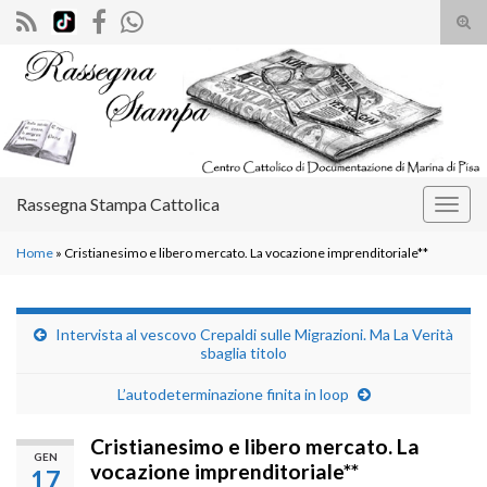
Atti
il
Search for:
mod
di
rice
Rassegna Stampa Cattolica
Attiv
la
Home
»
Cristianesimo e libero mercato. La vocazione imprenditoriale**
navig
Intervista al vescovo Crepaldi sulle Migrazioni. Ma La Verità
sbaglia titolo
L’autodeterminazione finita in loop
Cristianesimo e libero mercato. La
GEN
vocazione imprenditoriale**
17