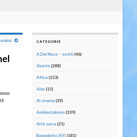
icesimo
CATEGORIE
A.Del Noce – scritti
(46)
nel
Aborto
(288)
Africa
(153)
Aids
(15)
mosso
03
Al cinema
(39)
Ambientalismo
(339)
Arte sacra
(21)
Benedetto XVI
(181)