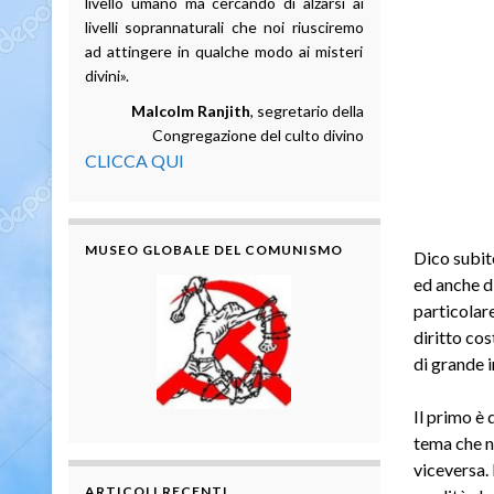
livello umano ma cercando di alzarsi ai
livelli soprannaturali che noi riusciremo
ad attingere in qualche modo ai misteri
divini».
Malcolm Ranjith
, segretario della
Congregazione del culto divino
CLICCA QUI
MUSEO GLOBALE DEL COMUNISMO
Dico subito
ed anche di
particolare
diritto cos
di grande i
Il primo è 
tema che no
viceversa.
ARTICOLI RECENTI