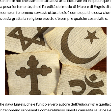
 anche in noi che siamo di tutt’altra area culturale ed in qualunque 
 pesa fortemente, che è l’eredità del modo di Marx e di Engels di 
ne come un fenomeno sovrastrutturale cioè come qualche cosa che 
 ossia gratta la religione e sotto c’è sempre qualche cosa d’altro.
he dava Engels, che è l’unico e vero autore dell’
Antidüring
, è quella 
un fenomeno si presenta come religioso questa causalità religiosa è