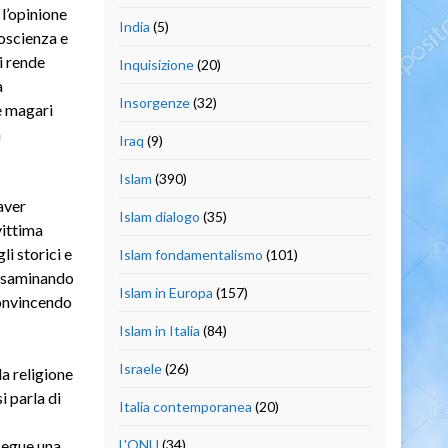
 l’opinione
India
(5)
coscienza e
i rende
Inquisizione
(20)
a
Insorgenze
(32)
e magari
a
Iraq
(9)
Islam
(390)
aver
Islam dialogo
(35)
vittima
i storici e
Islam fondamentalismo
(101)
, esaminando
Islam in Europa
(157)
convincendo
Islam in Italia
(84)
Israele
(26)
a religione
i parla di
Italia contemporanea
(20)
segue una
L'ONU
(34)