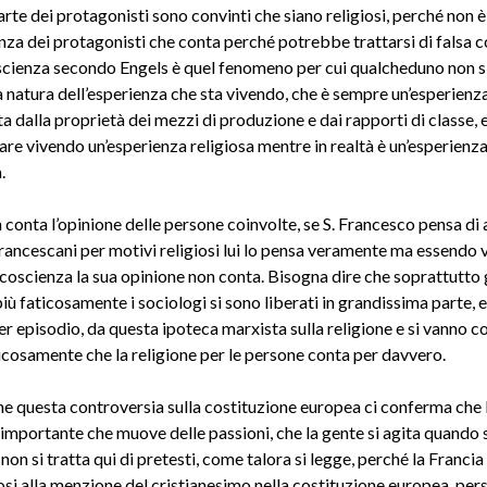
te dei protagonisti sono convinti che siano religiosi, perché non è
enza dei protagonisti che conta perché potrebbe trattarsi di falsa 
oscienza secondo Engels è quel fenomeno per cui qualcheduno non s
a natura dell’esperienza che sta vivendo, che è sempre un’esperienz
 dalla proprietà dei mezzi di produzione e dai rapporti di classe, 
are vivendo un’esperienza religiosa mentre in realtà è un’esperienz
.
 conta l’opinione delle persone coinvolte, se S. Francesco pensa di 
francescani per motivi religiosi lui lo pensa veramente ma essendo 
 coscienza la sua opinione non conta. Bisogna dire che soprattutto gl
più faticosamente i sociologi si sono liberati in grandissima parte
er episodio, da questa ipoteca marxista sulla religione e si vanno 
icosamente che la religione per le persone conta per davvero.
he questa controversia sulla costituzione europea ci conferma che l
importante che muove delle passioni, che la gente si agita quando s
 non si tratta qui di pretesti, come talora si legge, perché la Francia
i alla menzione del cristianesimo nella costituzione europea per