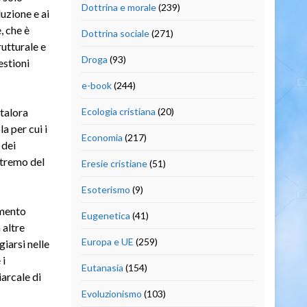
Dottrina e morale
(239)
uzione e ai
, che è
Dottrina sociale
(271)
utturale e
Droga
(93)
estioni
e-book
(244)
talora
Ecologia cristiana
(20)
a per cui i
Economia
(217)
 dei
stremo del
Eresie cristiane
(51)
Esoterismo
(9)
imento
Eugenetica
(41)
 altre
Europa e UE
(259)
giarsi nelle
 i
Eutanasia
(154)
iarcale di
Evoluzionismo
(103)