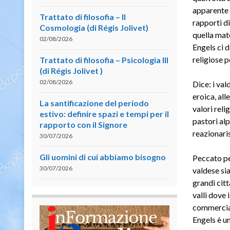
apparente 
Trattato di filosofia – II
rapporti di
Cosmologia (di Régis Jolivet)
quella mate
02/08/2026
Engels ci 
religiose p
Trattato di filosofia – Psicologia III
(di Régis Jolivet )
02/08/2026
Dice: i va
eroica, all
La santificazione del periodo
valori rel
estivo: definire spazi e tempi per il
pastori alp
rapporto con il Signore
reazionari
30/07/2026
Gli uomini di cui abbiamo bisogno
Peccato pe
30/07/2026
valdese si
grandi citt
valli dove 
commerciant
Engels è un