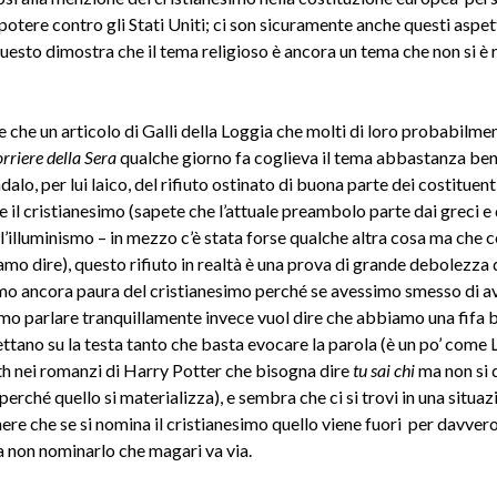
 potere contro gli Stati Uniti; ci son sicuramente anche questi aspet
esto dimostra che il tema religioso è ancora un tema che non si è ri
 che un articolo di Galli della Loggia che molti di loro probabilme
rriere della Sera
qualche giorno fa coglieva il tema abbastanza be
dalo, per lui laico, del rifiuto ostinato di buona parte dei costituent
 il cristianesimo (sapete che l’attuale preambolo parte dai greci e
ll’illuminismo – in mezzo c’è stata forse qualche altra cosa ma che c
amo dire), questo rifiuto in realtà è una prova di grande debolezza di
o ancora paura del cristianesimo perché se avessimo smesso di a
o parlare tranquillamente invece vuol dire che abbiamo una fifa b
ttano su la testa tanto che basta evocare la parola (è un po’ come 
 nei romanzi di Harry Potter che bisogna dire
tu sai chi
ma non si 
erché quello si materializza), e sembra che ci si trovi in una situaz
re che se si nomina il cristianesimo quello viene fuori per davvero
 non nominarlo che magari va via.