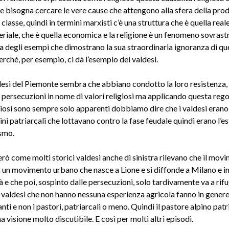
e bisogna cercare le vere cause che attengono alla sfera della prod
 classe, quindi in termini marxisti c’è una struttura che è quella reale
riale, che è quella economica e la religione è un fenomeno sovrastr
da degli esempi che dimostrano la sua straordinaria ignoranza di qu
erché, per esempio, ci dà l’esempio dei valdesi.
ldesi del Piemonte sembra che abbiano condotto la loro resistenza, 
e persecuzioni in nome di valori religiosi ma applicando questa regol
igiosi sono sempre solo apparenti dobbiamo dire che i valdesi erano
ini patriarcali che lottavano contro la fase feudale quindi erano l’e
smo.
rò come molti storici valdesi anche di sinistra rilevano che il mov
a un movimento urbano che nasce a Lione e si diffonde a Milano e in
à e che poi, sospinto dalle persecuzioni, solo tardivamente va a rifu
i valdesi che non hanno nessuna esperienza agricola fanno in genere
i e non i pastori, patriarcali o meno. Quindi il pastore alpino patr
a visione molto discutibile. E così per molti altri episodi.