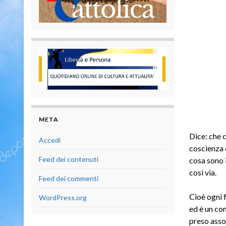
META
Dice: che 
Accedi
coscienza d
Feed dei contenuti
cosa sono i
così via.
Feed dei commenti
Cioè ogni f
WordPress.org
ed è un co
preso asso