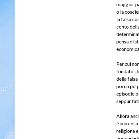
maggior par
o la cosci
la falsa c
conto dell
determinata
pensa di st
economica
Per cui non
fondato i 
della falsa
poi un po’ 
episodio p
seppur fat
Allora anc
è una cosa 
religione e
opponendos