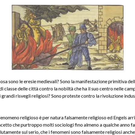
cosa sono le eresie medievali? Sono la manifestazione primitiva del
i classe delle città contro la nobiltà che ha il suo centro nelle ca
 grandi risvegli religiosi? Sono proteste contro la rivoluzione indus
enomeno religioso è per natura falsamente religioso ed Engels arriv
ncetto che purtroppo molti sociologi fino almeno a qualche anno f
lutamente sul serio, che i fenomeni sono falsamente religiosi anch