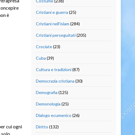
intrapresa
Costume
(238)
concepire
Cristiani e guerra
(25)
non è
Cristiani nell'islam
(284)
Cristiani perseguitati
(205)
Crociate
(23)
Cuba
(39)
Cultura e tradizioni
(87)
Democrazia cristiana
(30)
Demografia
(125)
Demonologia
(25)
Dialogo ecumenico
(26)
per cui ogni
Diritto
(132)
 solo