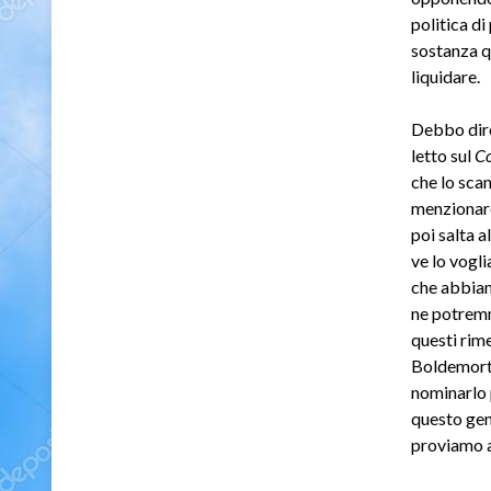
politica di
sostanza qu
liquidare.
Debbo dire
letto sul
Co
che lo scan
menzionare
poi salta a
ve lo vogli
che abbiam
ne potremm
questi rime
Boldemorth
nominarlo p
questo gene
proviamo a