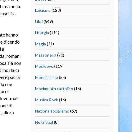
ti ma nella
Laicismo
(123)
usciti a
Libri
(549)
Liturgia
(111)
nte hanno
ne dicendo
Magia
(21)
i a
Massoneria
(70)
 dai romani
osa sia non
Medioevo
(119)
 noi laici
vere paura
Mondialismo
(55)
lu che
Movimento cattolico
(16)
Lord
deve mai
Musica Rock
(16)
ione di
Nazionalsocialismo
(69)
, allora
No Global
(8)