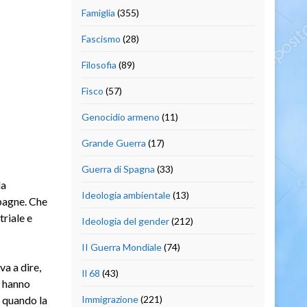
Famiglia
(355)
Fascismo
(28)
Filosofia
(89)
Fisco
(57)
Genocidio armeno
(11)
Grande Guerra
(17)
Guerra di Spagna
(33)
la
Ideologia ambientale
(13)
mpagne. Che
triale e
Ideologia del gender
(212)
II Guerra Mondiale
(74)
a a dire,
Il 68
(43)
a hanno
e quando la
Immigrazione
(221)