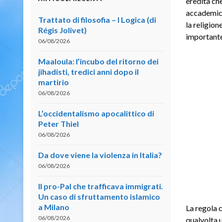
eredità che
accademica
Trattato di filosofia – I Logica (di
la religio
Régis Jolivet)
importante,
06/08/2026
Maaloula: l’incubo del ritorno dei
jihadisti, tredici anni dopo il
martirio
06/08/2026
L’occidentalismo apocalittico di
Peter Thiel
06/08/2026
Da dove viene la violenza in Italia?
06/08/2026
Il pro-Pal che trafficava immigrati.
Un caso di sfruttamento islamico
a Milano
La regola c
06/08/2026
qualvolta 