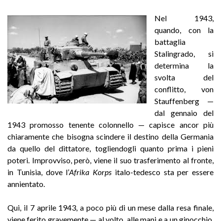
Nel 1943,
quando, con la
battaglia
Stalingrado, si
determina la
svolta del
conflitto, von
Stauffenberg —
dal gennaio del
1943 promosso tenente colonnello — capisce ancor più
chiaramente che bisogna scindere il destino della Germania
da quello del dittatore, togliendogli quanto prima i pieni
poteri. Improvviso, però, viene il suo trasferimento al fronte,
in Tunisia, dove l’
Afrika Korps
italo-tedesco sta per essere
annientato.
Qui, il 7 aprile 1943, a poco più di un mese dalla resa finale,
viene ferito gravemente — al volto, alle mani e a un ginocchio,