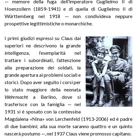
— memore della fuga dell’imperatore Guglielmo II di
Hoenzollern (1859-1941) e di quella di Guglielmo II di
Württemberg nel 1918 — non condivideva neppure
prospettive legittimistiche o monarchiche.
I primi giudizi espressi su Claus dai
superiori ne descrivono la grande
intelligenza, l’esemplarità nel
trattare i subordinati, l’attenzione
alla preparazione dei soldati, la
grande apertura ai problemi sociali e
storici. Dopo aver seguito i corsi per
lo stato maggiore della neonata
Wehrmacht
a Berlino, dove si
trasferisce con la famiglia — nel
1931 si è sposato con la contessina
Magdalena «Nina» von Lerchenfeld (1913-2006) ed è padre
di due bambini; alla sua morte saranno quattro e un quinto
nascerà postumo —, nel 1937 Claus viene promosso capitano.