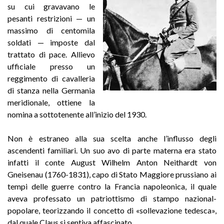
su cui gravavano le
pesanti restrizioni — un
massimo di centomila
soldati — imposte dal
trattato di pace. Allievo
ufficiale presso un
reggimento di cavalleria
di stanza nella Germania
meridionale, ottiene la
nomina a sottotenente all’inizio del 1930.
Non è estraneo alla sua scelta anche l’influsso degli
ascendenti familiari. Un suo avo di parte materna era stato
infatti il conte August Wilhelm Anton Neithardt von
Gneisenau (1760-1831), capo di Stato Maggiore prussiano ai
tempi delle guerre contro la Francia napoleonica, il quale
aveva professato un patriottismo di stampo nazional-
popolare, teorizzando il concetto di «sollevazione tedesca»,
dal quale Claus si sentiva affascinato.