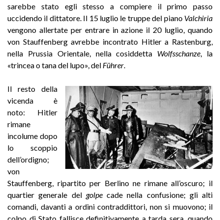
sarebbe stato egli stesso a compiere il primo passo
uccidendo il dittatore. Il 15 luglio le truppe del piano
Valchiria
vengono allertate per entrare in azione il 20 luglio, quando
von Stauffenberg avrebbe incontrato Hitler a Rastenburg,
nella Prussia Orientale, nella cosiddetta
Wolfsschanze
, la
«trincea o tana del lupo», del
Führer
.
Il resto della
vicenda è
noto: Hitler
rimane
incolume dopo
lo scoppio
dell’ordigno;
von
Stauffenberg, ripartito per Berlino ne rimane all’oscuro; il
quartier generale del
golpe
cade nella confusione; gli alti
comandi, davanti a ordini contraddittori, non si muovono; il
colpo di Stato fallisce definitivamente a tarda sera, quando