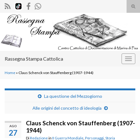
Atti
il
Search for:
mod
di
rice
Rassegna Stampa Cattolica
Attiv
la
Home
»
Claus Schenck von Stauffenberg (1907-1944)
navig
La questione del Mezzogiorno
Alle origini del concetto di ideologia
Claus Schenck von Stauffenberg (1907-
AGO
1944)
27
Di
Redazione
in
II Guerra Mondiale
,
Personaggi
,
Storia