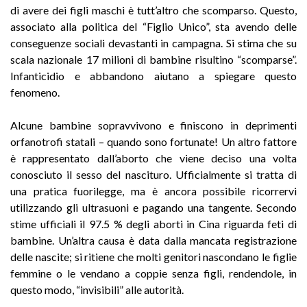
di avere dei figli maschi è tutt’altro che scomparso. Questo,
associato alla politica del “Figlio Unico”, sta avendo delle
conseguenze sociali devastanti in campagna. Si stima che su
scala nazionale 17 milioni di bambine risultino “scomparse”.
Infanticidio e abbandono aiutano a spiegare questo
fenomeno.
Alcune bambine sopravvivono e finiscono in deprimenti
orfanotrofi statali – quando sono fortunate! Un altro fattore
è rappresentato dall’aborto che viene deciso una volta
conosciuto il sesso del nascituro. Ufficialmente si tratta di
una pratica fuorilegge, ma è ancora possibile ricorrervi
utilizzando gli ultrasuoni e pagando una tangente. Secondo
stime ufficiali il 97.5 % degli aborti in Cina riguarda feti di
bambine. Un’altra causa è data dalla mancata registrazione
delle nascite; si ritiene che molti genitori nascondano le figlie
femmine o le vendano a coppie senza figli, rendendole, in
questo modo, “invisibili” alle autorità.