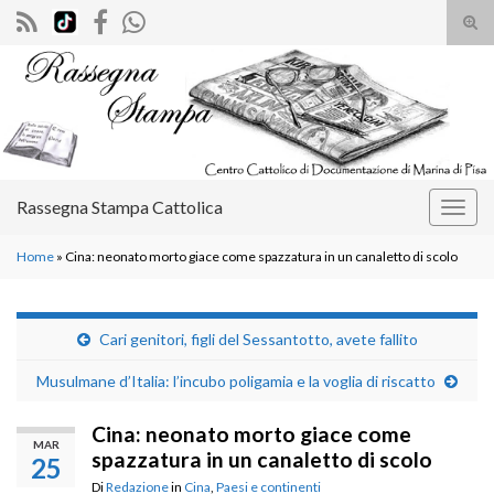
Atti
il
Search for:
mod
di
rice
Rassegna Stampa Cattolica
Attiv
la
Home
»
Cina: neonato morto giace come spazzatura in un canaletto di scolo
navig
Cari genitori, figli del Sessantotto, avete fallito
Musulmane d’Italia: l’incubo poligamia e la voglia di riscatto
Cina: neonato morto giace come
MAR
spazzatura in un canaletto di scolo
25
Di
Redazione
in
Cina
,
Paesi e continenti