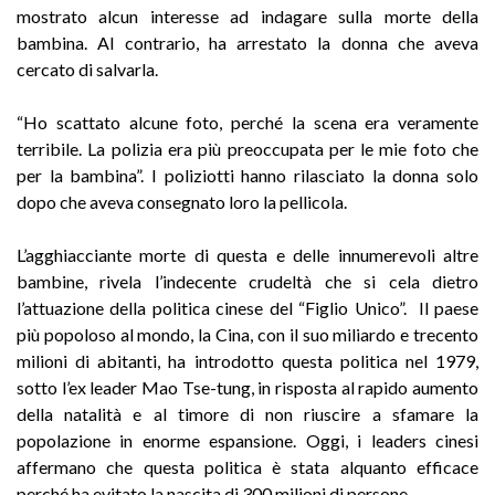
mostrato alcun interesse ad indagare sulla morte della
bambina. Al contrario, ha arrestato la donna che aveva
cercato di salvarla.
“Ho scattato alcune foto, perché la scena era veramente
terribile. La polizia era più preoccupata per le mie foto che
per la bambina”. I poliziotti hanno rilasciato la donna solo
dopo che aveva consegnato loro la pellicola.
L’agghiacciante morte di questa e delle innumerevoli altre
bambine, rivela l’indecente crudeltà che si cela dietro
l’attuazione della politica cinese del “Figlio Unico”. Il paese
più popoloso al mondo, la Cina, con il suo miliardo e trecento
milioni di abitanti, ha introdotto questa politica nel 1979,
sotto l’ex leader Mao Tse-tung, in risposta al rapido aumento
della natalità e al timore di non riuscire a sfamare la
popolazione in enorme espansione. Oggi, i leaders cinesi
affermano che questa politica è stata alquanto efficace
perché ha evitato la nascita di 300 milioni di persone.