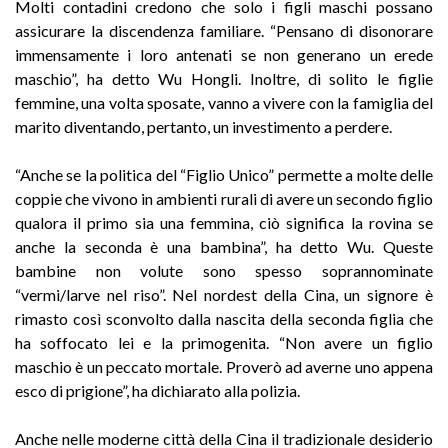
Molti contadini credono che solo i figli maschi possano
assicurare la discendenza familiare. “Pensano di disonorare
immensamente i loro antenati se non generano un erede
maschio”, ha detto Wu Hongli. Inoltre, di solito le figlie
femmine, una volta sposate, vanno a vivere con la famiglia del
marito diventando, pertanto, un investimento a perdere.
“Anche se la politica del “Figlio Unico” permette a molte delle
coppie che vivono in ambienti rurali di avere un secondo figlio
qualora il primo sia una femmina, ciò significa la rovina se
anche la seconda è una bambina”, ha detto Wu. Queste
bambine non volute sono spesso soprannominate
“vermi/larve nel riso”. Nel nordest della Cina, un signore è
rimasto così sconvolto dalla nascita della seconda figlia che
ha soffocato lei e la primogenita. “Non avere un figlio
maschio è un peccato mortale. Proverò ad averne uno appena
esco di prigione”, ha dichiarato alla polizia.
Anche nelle moderne città della Cina il tradizionale desiderio