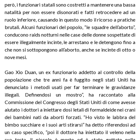
però, i funzionari statali sono costretti a mantenere una bassa
natalità per non essere disonorati e fatti retrocedere ad un
ruolo inferiore, causando in questo modo il ricorso a pratiche
brutali. Alcuni funzionari del popolo, “le squadre dell’aborto”,
conducono raids notturni nelle case delle donne sospettate di
essere illegalmente incinte, le arrestano e le detengono fino a
che non si sottopongono all’aborto, anche se incinte di otto o
nove mesi.
Gao Xio Duan, un ex funzionario addetto al controllo della
popolazione che tre anni fa è fuggito negli stati Uniti ha
denunciato i metodi usati per far terminare le gravidanze
illegali. Definendosi un mostro”, ha raccontato alla
Commissione del Congresso degli Stati Uniti di come avesse
aiutato i dottori a iniettare dosi letali di formaldeide nei crani
dei bambini nati da aborti forzati. “Ho visto le labbra del
bimbo succhiare e i suoi arti stirarsi” ha detto riferendosi ad
un caso specifico, “poi il dottore ha iniettato il veleno nella
sua testa, il piccolo è morto ed è stato gettato nella