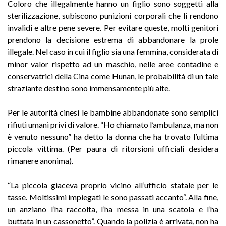
Coloro che illegalmente hanno un figlio sono soggetti alla
sterilizzazione, subiscono punizioni corporali che li rendono
invalidi e altre pene severe. Per evitare queste, molti genitori
prendono la decisione estrema di abbandonare la prole
illegale. Nel caso in cui il figlio sia una femmina, considerata di
minor valor rispetto ad un maschio, nelle aree contadine e
conservatrici della Cina come Hunan, le probabilità di un tale
straziante destino sono immensamente più alte.
Per le autorità cinesi le bambine abbandonate sono semplici
rifiuti umani privi di valore. “Ho chiamato l’ambulanza, ma non
è venuto nessuno” ha detto la donna che ha trovato l’ultima
piccola vittima. (Per paura di ritorsioni ufficiali desidera
rimanere anonima).
“La piccola giaceva proprio vicino all’ufficio statale per le
tasse. Moltissimi impiegati le sono passati accanto“. Alla fine,
un anziano l’ha raccolta, l’ha messa in una scatola e l’ha
buttata in un cassonetto”. Quando la polizia è arrivata, non ha