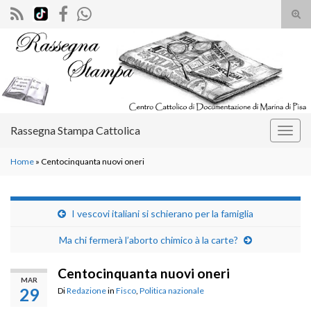
Atti
il
Search for:
mod
di
rice
Rassegna Stampa Cattolica
Attiv
la
Home
»
Centocinquanta nuovi oneri
navig
I vescovi italiani si schierano per la famiglia
Ma chi fermerà l’aborto chimico à la carte?
Centocinquanta nuovi oneri
MAR
29
Di
Redazione
in
Fisco
,
Politica nazionale