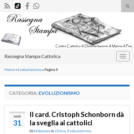
Atti
il
Search for:
mod
di
rice
Rassegna Stampa Cattolica
Attiv
la
Home
»
Evoluzionismo
»
Pagina 9
navig
CATEGORIA:
EVOLUZIONISMO
Il card. Cristoph Schonborn dà
MAR
31
la sveglia ai cattolici
Di
Redazione
in
Chiesa
,
Evoluzionismo