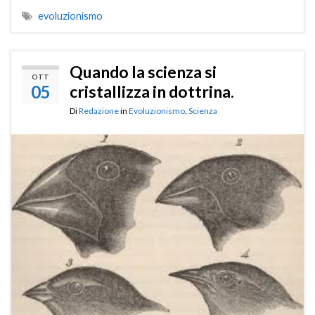
evoluzionismo
Quando la scienza si
OTT
05
cristallizza in dottrina.
Di
Redazione
in
Evoluzionismo
,
Scienza