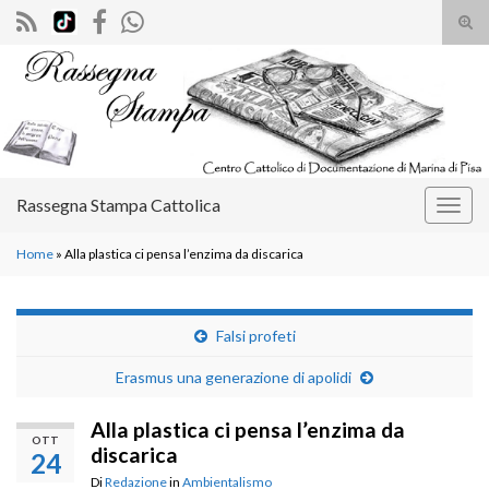
Atti
il
Search for:
mod
di
rice
Rassegna Stampa Cattolica
Attiv
la
Home
»
Alla plastica ci pensa l’enzima da discarica
navig
Falsi profeti
Erasmus una generazione di apolidi
Alla plastica ci pensa l’enzima da
OTT
discarica
24
Di
Redazione
in
Ambientalismo