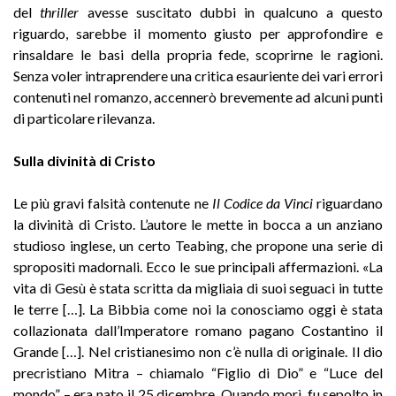
del
thriller
avesse suscitato dubbi in qualcuno a questo
riguardo, sarebbe il momento giusto per approfondire e
rinsaldare le basi della propria fede, scoprirne le ragioni.
Senza voler intraprendere una critica esauriente dei vari errori
contenuti nel romanzo, accennerò brevemente ad alcuni punti
di particolare rilevanza.
Sulla divinità di Cristo
Le più gravi falsità contenute ne
Il Codice da Vinci
riguardano
la divinità di Cristo. L’autore le mette in bocca a un anziano
studioso inglese, un certo Teabing, che propone una serie di
spropositi madornali. Ecco le sue principali affermazioni. «La
vita di Gesù è stata scritta da migliaia di suoi seguaci in tutte
le terre […]. La Bibbia come noi la conosciamo oggi è stata
collazionata dall’Imperatore romano pagano Costantino il
Grande […]. Nel cristianesimo non c’è nulla di originale. Il dio
precristiano Mitra – chiamalo “Figlio di Dio” e “Luce del
mondo” – era nato il 25 dicembre. Quando morì, fu sepolto in