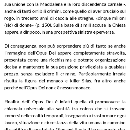
sua unione con la Maddalena e la loro discendenza carnale -.
anche di tanti orribili crimini, come quello di aver brucialo sul
rogo, in trecento anni di caccia alle streghe, «cinque milioni
(sic) di donne» (p. 150), Sulla base di simili accuse la Chiesa
appare, a dir poco, in una prospettiva sinistra e perversa.
Di conseguenza, non può sorprendere più di tanto se anche
l’immagine dell’Opus Dei appare compietamente stravolta,
presentata come una ricchissima e potente organizzazione
decisa a mantenere la sua posizione privilegiata a qualsiasi
prezzo, senza escludere il crimine. Particolarmente irreale
risulta la figura del monaco e killer Silas, fra altro anche
perché nell’Opus Dei non c’è nessun monaco.
Finalità dell’ Opus Dei è infatti quella di promuovere la
chiamala universale alla santità tra coloro che si trovano
immersi nelle realtà temporali, insegnando a trasformare ogni
lavoro, situazione e circostanza della vita umana in cammino
di santità e di apostolato. Giovanni Paolo II ha osservato che.