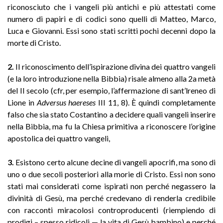
riconosciuto che i vangeli più antichi e più attestati come
numero di papiri e di codici sono quelli di Matteo, Marco,
Luca e Giovanni. Essi sono stati scritti pochi decenni dopo la
morte di Cristo.
2.
Il riconoscimento dell’ispirazione divina dei quattro vangeli
(e la loro introduzione nella Bibbia) risale almeno alla 2a metà
del II secolo (cfr, per esempio, l’affermazione di sant’lreneo di
Lione in
Adversus haereses
III 11, 8). È quindi completamente
falso che sia stato Costantino a decidere quali vangeli inserire
nella Bibbia, ma fu la Chiesa primitiva a riconoscere l’origine
apostolica dei quattro vangeli,
3.
Esistono certo alcune decine di vangeli apocrifi, ma sono di
uno o due secoli posteriori alla morie di Cristo. Essi non sono
stati mai considerati come ispirati non perché negassero la
divinità di Gesù, ma perché credevano dì renderla credibile
con racconti miracolosi controproducenti (riempiendo di
prodigi – spesso ridicoli — la vita di Gesù bambino) e perché