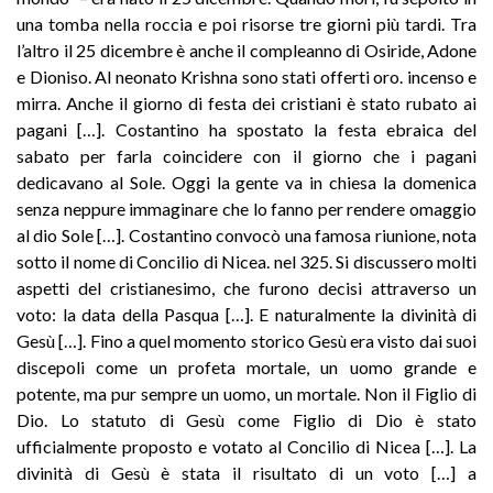
una tomba nella roccia e poi risorse tre giorni più tardi. Tra
l’altro il 25 dicembre è anche il compleanno di Osiride, Adone
e Dioniso. Al neonato Krishna sono stati offerti oro. incenso e
mirra. Anche il giorno di festa dei cristiani è stato rubato ai
pagani […]. Costantino ha spostato la festa ebraica del
sabato per farla coincidere con il giorno che i pagani
dedicavano al Sole. Oggi la gente va in chiesa la domenica
senza neppure immaginare che lo fanno per rendere omaggio
al dio Sole […]. Costantino convocò una famosa riunione, nota
sotto il nome di Concilio di Nicea. nel 325. Si discussero molti
aspetti del cristianesimo, che furono decisi attraverso un
voto: la data della Pasqua […]. E naturalmente la divinità di
Gesù […]. Fino a quel momento storico Gesù era visto dai suoi
discepoli come un profeta mortale, un uomo grande e
potente, ma pur sempre un uomo, un mortale. Non il Figlio di
Dio. Lo statuto di Gesù come Figlio di Dio è stato
ufficialmente proposto e votato al Concilio di Nicea […]. La
divinità di Gesù è stata il risultato di un voto […] a