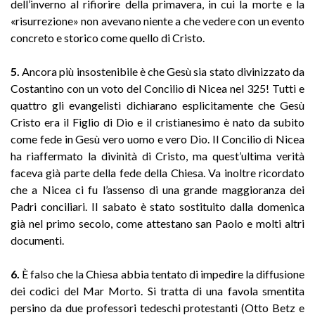
dell’inverno al rifiorire della primavera, in cui la morte e la
«risurrezione» non avevano niente a che vedere con un evento
concreto e storico come quello di Cristo.
5.
Ancora più insostenibile è che Gesù sia stato divinizzato da
Costantino con un voto del Concilio di Nicea nel 325! Tutti e
quattro gli evangelisti dichiarano esplicitamente che Gesù
Cristo era il Figlio di Dio e il cristianesimo è nato da subito
come fede in Gesù vero uomo e vero Dio. Il Concilio di Nicea
ha riaffermato la divinità di Cristo, ma quest’ultima verità
faceva già parte della fede della Chiesa. Va inoltre ricordato
che a Nicea ci fu l’assenso di una grande maggioranza dei
Padri conciliari. II sabato è stato sostituito dalla domenica
già nel primo secolo, come attestano san Paolo e molti altri
documenti.
6.
È falso che la Chiesa abbia tentato di impedire la diffusione
dei codici del Mar Morto. Si tratta di una favola smentita
persino da due professori tedeschi protestanti (Otto Betz e