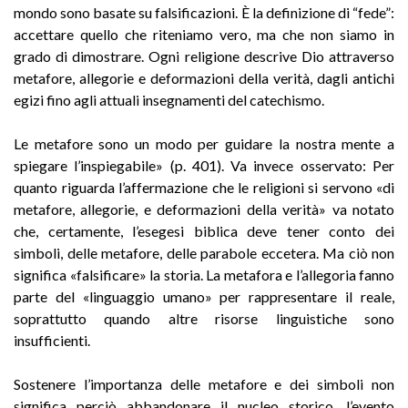
mondo sono basate su falsificazioni. È la definizione di “fede”:
accettare quello che riteniamo vero, ma che non siamo in
grado di dimostrare. Ogni religione descrive Dio attraverso
metafore, allegorie e deformazioni della verità, dagli antichi
egizi fino agli attuali insegnamenti del catechismo.
Le metafore sono un modo per guidare la nostra mente a
spiegare l’inspiegabile» (p. 401). Va invece osservato: Per
quanto riguarda l’affermazione che le religioni si servono «di
metafore, allegorie, e deformazioni della verità» va notato
che, certamente, l’esegesi biblica deve tener conto dei
simboli, delle metafore, delle parabole eccetera. Ma ciò non
significa «falsificare» la storia. La metafora e l’allegoria fanno
parte del «linguaggio umano» per rappresentare il reale,
soprattutto quando altre risorse linguistiche sono
insufficienti.
Sostenere l’importanza delle metafore e dei simboli non
significa perciò abbandonare il nucleo storico, l’evento