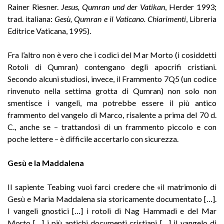
Rainer Riesner.
Jesus, Qumran und der Vatikan
, Herder 1993;
trad. italiana:
Gesù, Qumran e il Vaticano. Chiarimenti
, Libreria
Editrice Vaticana, 1995).
Fra l’altro non è vero che i codici del Mar Morto (i cosiddetti
Rotoli di Qumran) contengano degli apocrifi cristiani.
Secondo alcuni studiosi, invece, il Frammento 7Q5 (un codice
rinvenuto nella settima grotta di Qumran) non solo non
smentisce i vangeli, ma potrebbe essere il più antico
frammento del vangelo di Marco, risalente a prima del 70 d.
C., anche se – trattandosi di un frammento piccolo e con
poche lettere – è difficile accertarlo con sicurezza.
Gesù e la Maddalena
II sapiente Teabing vuoi farci credere che «il matrimonio di
Gesù e Maria Maddalena sia storicamente documentato […].
I vangeli gnostici […] i rotoli di Nag Hammadi e del Mar
Morto […] i più antichi documenti cristiani […] il vangelo di