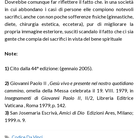
Dovrebbe comunque far riflettere il fatto che. in una società
in cui abbondano i casi di persone elle compiono notevoli
sacrifici, anche con non poche sofferenze fisiche (ginnastiche,
diete, chirurgia estetica, eccetera), pur di migliorare la
propria immagine esteriore, susciti scandalo il fatto che ci sia
gente che compia dei sacrifici in vista del bene spirituale
Note:
1)
Cito dalla 44° edizione: (gennaio 2005).
2)
Giovanni Paolo II ,
Gesù vivo e presente nel nostro quotidiano
cammino
, omelia della Messa celebrata il 19. VIII. 1979, in
Insegnamenti dì Giovanni Paolo II
, II/2, Libreria Editrice
Vaticana , Roma 1979, p. 142.
3)
San Josemaria Escrivà,
Amici di Dio
Edizioni Ares, Milano;
1999. n. 9.
Codice Da Vinci