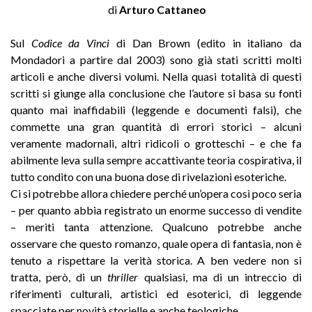
di
Arturo Cattaneo
Sul
Codice da Vinci
di Dan Brown (edito in italiano da
Mondadori a partire dal 2003) sono già stati scritti molti
articoli e anche diversi volumi. Nella quasi totalità di questi
scritti si giunge alla conclusione che l’autore si basa su fonti
quanto mai inaffidabili (leggende e documenti falsi), che
commette una gran quantità di errori storici – alcuni
veramente madornali, altri ridicoli o grotteschi – e che fa
abilmente leva sulla sempre accattivante teoria cospirativa, il
tutto condito con una buona dose di rivelazioni esoteriche.
Ci si potrebbe allora chiedere perché un’opera così poco seria
– per quanto abbia registrato un enorme successo di vendite
– meriti tanta attenzione. Qualcuno potrebbe anche
osservare che questo romanzo, quale opera di fantasia, non è
tenuto a rispettare la verità storica. A ben vedere non si
tratta, però, di un
thriller
qualsiasi, ma di un intreccio di
riferimenti culturali, artistici ed esoterici, di leggende
spacciate per novità storielle e anche teologiche.