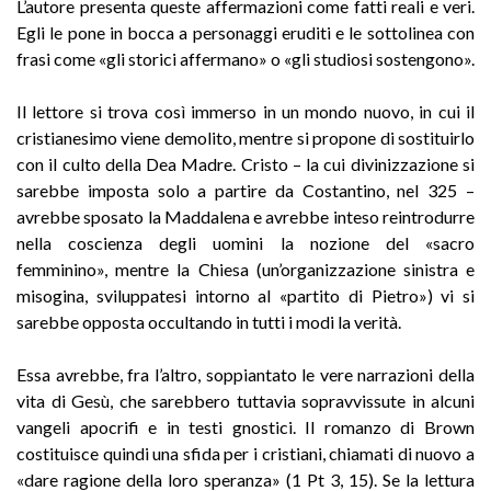
L’autore presenta queste affermazioni come fatti reali e veri.
Egli le pone in bocca a personaggi eruditi e le sottolinea con
frasi come «gli storici affermano» o «gli studiosi sostengono».
Il lettore si trova così immerso in un mondo nuovo, in cui il
cristianesimo viene demolito, mentre si propone di sostituirlo
con il culto della Dea Madre. Cristo – la cui divinizzazione si
sarebbe imposta solo a partire da Costantino, nel 325 –
avrebbe sposato la Maddalena e avrebbe inteso reintrodurre
nella coscienza degli uomini la nozione del «sacro
femminino», mentre la Chiesa (un’organizzazione sinistra e
misogina, sviluppatesi intorno al «partito di Pietro») vi si
sarebbe opposta occultando in tutti i modi la verità.
Essa avrebbe, fra l’altro, soppiantato le vere narrazioni della
vita di Gesù, che sarebbero tuttavia sopravvissute in alcuni
vangeli apocrifi e in testi gnostici. Il romanzo di Brown
costituisce quindi una sfida per i cristiani, chiamati di nuovo a
«dare ragione della loro speranza» (1 Pt 3, 15). Se la lettura