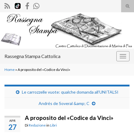
Atti
il
Search for:
mod
di
rice
Rassegna Stampa Cattolica
Attiv
la
Home
»
A proposito del «Codice da Vinci»
navig
Le carrozzelle vuote: qualche domanda all’UNITALSI
Andrés de Soveral &amp; C
A proposito del «Codice da Vinci»
APR
27
Di
Redazione
in
Libri