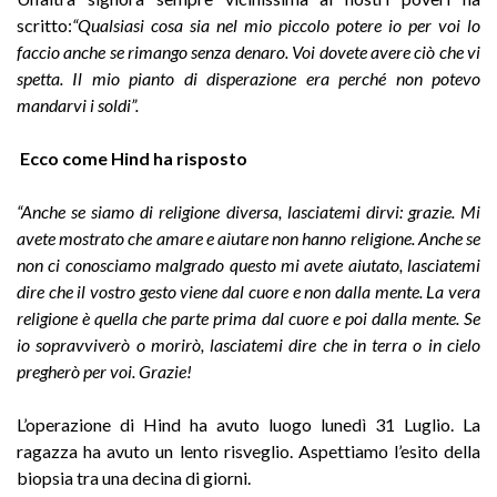
scritto:
“Qualsiasi cosa sia nel mio piccolo potere io per voi lo
faccio anche se rimango senza denaro. Voi dovete avere ci
ò
che vi
spetta. Il mio pianto di disperazione era perché non potevo
mandarvi i soldi”.
Ecco come Hind ha risposto
“Anche se siamo di religione diversa, lasciatemi dirvi: grazie. Mi
avete mostrato che amare e aiutare non hanno religione. Anche se
non ci conosciamo malgrado questo mi avete aiutato, lasciatemi
dire che il vostro gesto viene dal cuore e non dalla mente. La vera
religione
è
quella che parte prima dal cuore e poi dalla mente. Se
io sopravviverò o morir
ò
, lasciatemi dire che in terra o in cielo
pregher
ò
per voi. Grazie!
L’operazione di Hind ha avuto luogo lunedì 31 Luglio. La
ragazza ha avuto un lento risveglio. Aspettiamo l’esito della
biopsia tra una decina di giorni.