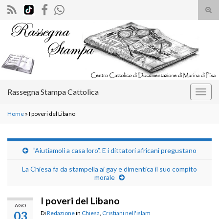
Atti
il
Search for:
mod
di
rice
Rassegna Stampa Cattolica
Attiv
la
Home
»
I poveri del Libano
navig
“Aiutiamoli a casa loro”. E i dittatori africani pregustano
La Chiesa fa da stampella ai gay e dimentica il suo compito
morale
I poveri del Libano
AGO
03
Di
Redazione
in
Chiesa
,
Cristiani nell'islam