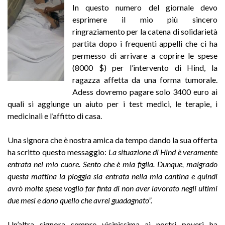
In questo numero del giornale devo
esprimere il mio più sincero
ringraziamento per la catena di solidarietà
partita dopo i frequenti appelli che ci ha
permesso di arrivare a coprire le spese
(8000 $) per l’intervento di Hind, la
ragazza affetta da una forma tumorale.
Adess dovremo pagare solo 3400 euro ai
quali si aggiunge un aiuto per i test medici, le terapie, i
medicinali e l’affitto di casa.
Una signora che è nostra amica da tempo dando la sua offerta
ha scritto questo messaggio:
La situazione di Hind
è
veramente
entrata nel mio cuore.
Sento che
è
mia figlia.
Dunque, malgrado
questa mattina la pioggia sia entrata nella mia cantina
e quindi
avr
ò
molte spese voglio far finta di non aver lavorato negli ultimi
due mesi e dono quello che avrei guadagnato”.
Un’altra signora sempre vicinissima ai nostri poveri ha